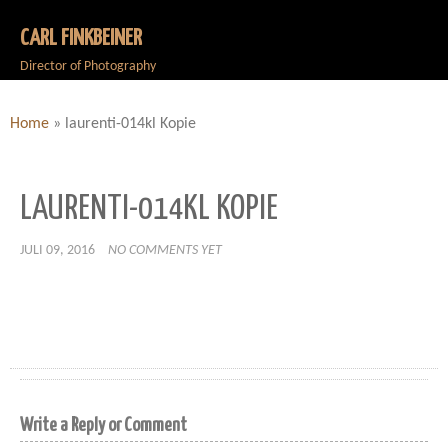
CARL FINKBEINER
Director of Photography
Home
»
laurenti-014kl Kopie
LAURENTI-014KL KOPIE
JULI 09, 2016
NO COMMENTS YET
Write a Reply or Comment